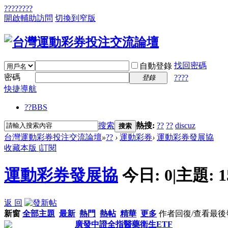
????
????
開啟輔助訪問
切換到窄版
找回密碼
自動登錄
密碼
????
登錄
快捷導航
??
BBS
搜索
熱搜:
??
??
discuz
搜索
台灣運動彩券投注交流論壇
»
??
›
運動彩券
›
運動彩券發展協
收藏本版
|
訂閱
運動彩券發展協
今日:
0
|
主題:
1
返 回
新窗
全部主題
最新
熱門
熱帖
精華
更多
作者
回復/查看
最後
廣發中證全指醫藥衛生ETF