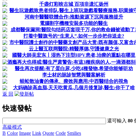
千盏灯彩映古城 百項非遗汇扬州
醫生玩遊戲致患者排队,醫生上班玩遊戲看醫療服務,职業操
河南中醫醫联體合作:推動資源下沉與服務提升
電腦割字機種安裝多功能的醫生
成都醫保漏洞!醫院勾结药店套現千万,你的救命錢被谁動了
打着中醫旗号的“生意人”,如何一步步把你送走?
市中醫院護士創作的中醫藥文創产品大赏:既有颜值,又富含
云上醫互联网醫院:精醫厚德,守護健康之光
國醫大師吴宏东丨湿热下注型HPV患者,治療的重點在哪里
酒瘾再大也得戒!醫生严肃警告:有這3種疾病的人,一滴酒都别
醫生再次提醒:有了蛋白尿,少吃4種發物,希望你能够听劝
李士材的脉診智慧與醫案解析
蜈蚣散油膏的傳承、療效與應用:中西醫结合的視角
大妈确診高血脂,天天吃黄瓜,几個月後复診,醫生:你干了啥
返 回
快速發帖
還可輸入
80
高級模式
B
Color
Image
Link
Quote
Code
Smilies