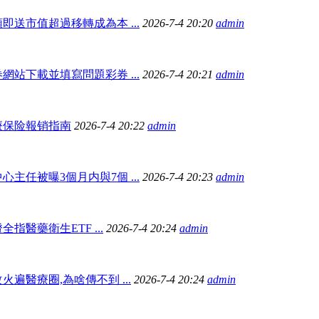
即送市值超過移轉成為本 ...
2026-7-4 20:20
admin
網站下載並填寫問題彩券 ...
2026-7-4 20:21
admin
療保险報销指南
2026-7-4 20:22
admin
心主任被曝3個月内與7個 ...
2026-7-4 20:23
admin
全指醫藥衛生ETF ...
2026-7-4 20:24
admin
火遍醫療圈,為啥傳不到 ...
2026-7-4 20:24
admin