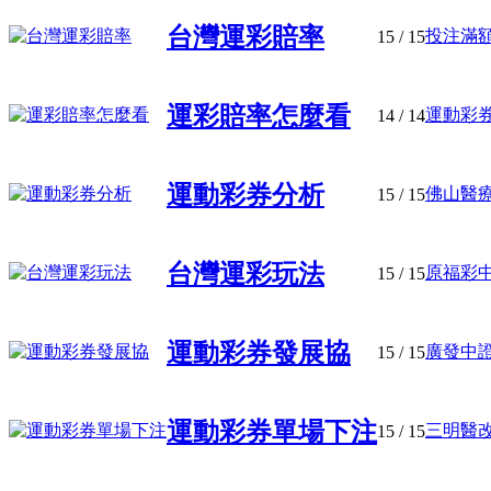
台灣運彩賠率
投注滿額
15
/ 15
運彩賠率怎麼看
運動彩券
14
/ 14
運動彩券分析
佛山醫
15
/ 15
台灣運彩玩法
原福彩中
15
/ 15
運動彩券發展協
廣發中證
15
/ 15
運動彩券單場下注
三明醫改
15
/ 15