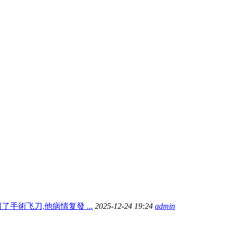
了手術飞刀,他病情复發 ...
2025-12-24 19:24
admin