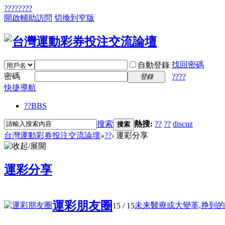
????
????
開啟輔助訪問
切換到窄版
找回密碼
自動登錄
密碼
????
登錄
快捷導航
??
BBS
搜索
熱搜:
??
??
discuz
搜索
台灣運動彩券投注交流論壇
»
??
›
運彩分享
運彩分享
運彩朋友圈
未来醫療或大變革,挣到的錢部
15
/ 15